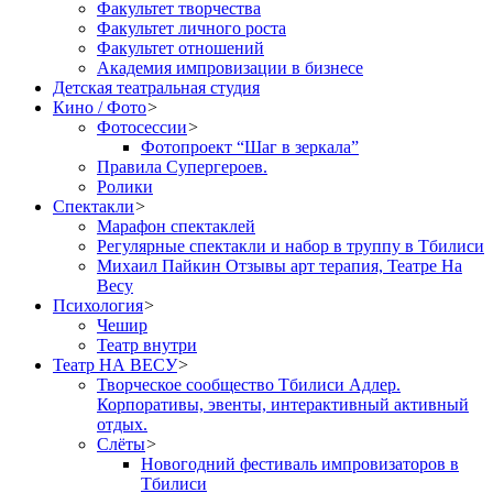
Факультет творчества
Факультет личного роста
Факультет отношений
Академия импровизации в бизнесе
Детская театральная студия
Кино / Фото
>
Фотосессии
>
Фотопроект “Шаг в зеркала”
Правила Cупергероев.
Ролики
Спектакли
>
Марафон спектаклей
Регулярные спектакли и набор в труппу в Тбилиси
Михаил Пайкин Отзывы арт терапия, Театре На
Весу
Психология
>
Чешир
Театр внутри
Театр НА ВЕСУ
>
Творческое сообщество Тбилиси Адлер.
Корпоративы, эвенты, интерактивный активный
отдых.
Слёты
>
Новогодний фестиваль импровизаторов в
Тбилиси