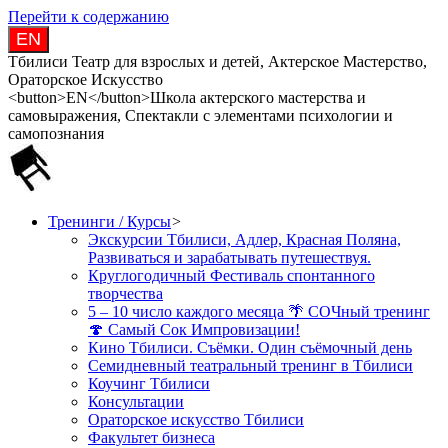
Перейти к содержанию
EN
Тбилиси Театр для взрослых и детей, Актерское Мастерство,
Ораторское Искусство
<button>EN</button>Школа актерского мастерства и
самовыражения, Спектакли с элементами психологии и
самопознания
Тренинги / Курсы
>
Экскурсии Тбилиси, Адлер, Красная Поляна,
Развиваться и зарабатывать путешествуя.
Круглогодичный Фестиваль спонтанного
творчества
5 – 10 число каждого месяца 🌴 СОЧный тренинг
🍄 Самый Сок Импровизации!
Кино Тбилиси. Съёмки. Один съёмочный день
Семидневный театральный тренинг в Тбилиси
Коучинг Тбилиси
Консультации
Ораторское искусство Тбилиси
Факультет бизнеса