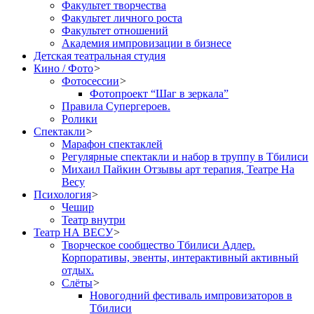
Факультет творчества
Факультет личного роста
Факультет отношений
Академия импровизации в бизнесе
Детская театральная студия
Кино / Фото
>
Фотосессии
>
Фотопроект “Шаг в зеркала”
Правила Cупергероев.
Ролики
Спектакли
>
Марафон спектаклей
Регулярные спектакли и набор в труппу в Тбилиси
Михаил Пайкин Отзывы арт терапия, Театре На
Весу
Психология
>
Чешир
Театр внутри
Театр НА ВЕСУ
>
Творческое сообщество Тбилиси Адлер.
Корпоративы, эвенты, интерактивный активный
отдых.
Слёты
>
Новогодний фестиваль импровизаторов в
Тбилиси