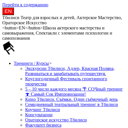
Перейти к содержанию
EN
Тбилиси Театр для взрослых и детей, Актерское Мастерство,
Ораторское Искусство
<button>EN</button>Школа актерского мастерства и
самовыражения, Спектакли с элементами психологии и
самопознания
Тренинги / Курсы
>
Экскурсии Тбилиси, Адлер, Красная Поляна,
Развиваться и зарабатывать путешествуя.
Круглогодичный Фестиваль спонтанного
творчества
5 – 10 число каждого месяца 🌴 СОЧный тренинг
🍄 Самый Сок Импровизации!
Кино Тбилиси. Съёмки. Один съёмочный день
Семидневный театральный тренинг в Тбилиси
Коучинг Тбилиси
Консультации
Ораторское искусство Тбилиси
Факультет бизнеса