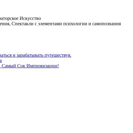
раторское Искусство
ения, Спектакли с элементами психологии и самопознания
аться и зарабатывать путешествуя.
а
🍄 Самый Сок Импровизации!