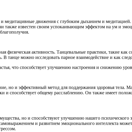
е и медитацивные движения с глубоким дыханием и медитацией. О
чи также известен cвоим успокаивающим эффектом на ум и эмоци
благополучия.
чная физическая активность. Танцевальные практики, такие как 
 В танце можно исследовать парное взаимодействие и как следс
тья, что способствует улучшению настроения и снижению уровн
ние, но и эффективный метод для поддержания здоровья тела. 
зки и способствует общему расслаблению. Он также имеет полож
мущества, но и способствуют улучшению нашего психического зд
м, самовыражением и развитием эмоционального интеллекта може
трессом.