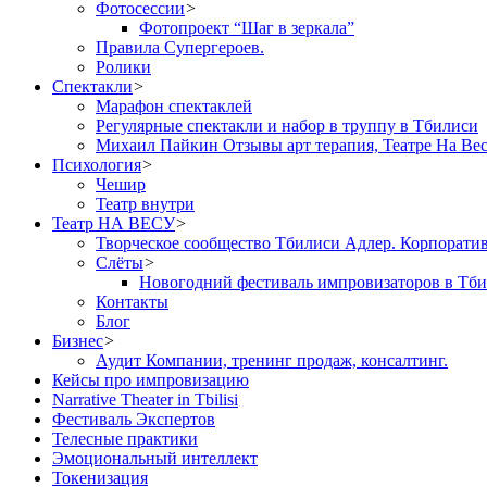
Фотосессии
>
Фотопроект “Шаг в зеркала”
Правила Cупергероев.
Ролики
Спектакли
>
Марафон спектаклей
Регулярные спектакли и набор в труппу в Тбилиси
Михаил Пайкин Отзывы арт терапия, Театре На Ве
Психология
>
Чешир
Театр внутри
Театр НА ВЕСУ
>
Творческое сообщество Тбилиси Адлер. Корпорати
Слёты
>
Новогодний фестиваль импровизаторов в Тб
Контакты
Блог
Бизнес
>
Аудит Компании, тренинг продаж, консалтинг.
Кейсы про импровизацию
Narrative Theater in Tbilisi
Фестиваль Экспертов
Телесные практики
Эмоциональный интеллект
Токенизация