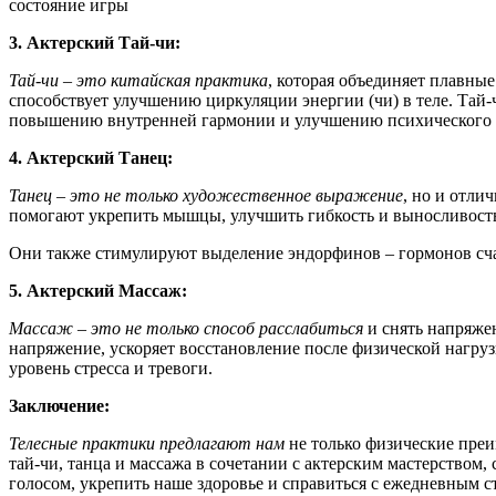
состояние игры
3. Актерский Тай-чи:
Тай-чи – это китайская практика
, которая объединяет плавны
способствует улучшению циркуляции энергии (чи) в теле. Тай-
повышению внутренней гармонии и улучшению психического 
4. Актерский Танец:
Танец – это не только художественное выражение
, но и отли
помогают укрепить мышцы, улучшить гибкость и выносливость.
Они также стимулируют выделение эндорфинов – гормонов счас
5. Актерский Массаж:
Массаж – это не только способ расслабиться
и снять напряже
напряжение, ускоряет восстановление после физической нагру
уровень стресса и тревоги.
Заключение:
Телесные практики предлагают нам
не только физические преи
тай-чи, танца и массажа в сочетании с актерским мастерство
голосом, укрепить наше здоровье и справиться с ежедневным с