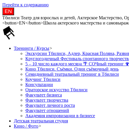
Перейти к содержанию
EN
Тбилиси Театр для взрослых и детей, Актерское Мастерство, О
<button>EN</button>Школа актерского мастерства и самовыраж
Тренинги / Курсы
>
Экскурсии Тбилиси, Адлер, Красная Поляна, Развив
Круглогодичный Фестиваль спонтанного творчеств
5 – 10 число каждого месяца 🌴 СОЧный тренинг 
Кино Тбилиси. Съёмки. Один съёмочный день
Семидневный театральный тренинг в Тбилиси
Коучинг Тбилиси
Консультации
Ораторское искусство Тбилиси
Факультет бизнеса
Факультет творчества
Факультет личного роста
Факультет отношений
Академия импровизации в бизнесе
Детская театральная студия
Кино / Фото
>