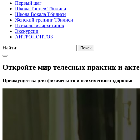
Первый шаг
Школа Танцев Тбилиси
Школа Вокала Тбилиси
Женский тренинг Тбилиси
Психология архетипов
Экскурсии
АНТРОПОПТОЗ
Найти:
Откройте мир телесных практик и акте
Преимущества для физического и психического здоровья