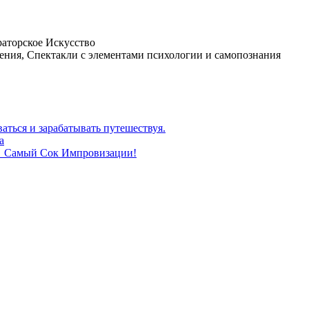
раторское Искусство
ения, Спектакли с элементами психологии и самопознания
аться и зарабатывать путешествуя.
а
🍄 Самый Сок Импровизации!