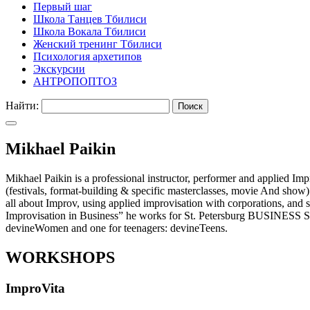
Первый шаг
Школа Танцев Тбилиси
Школа Вокала Тбилиси
Женский тренинг Тбилиси
Психология архетипов
Экскурсии
АНТРОПОПТОЗ
Найти:
Mikhael Paikin
Mikhael Paikin is a professional instructor, performer and applied I
(festivals, format-building & specific masterclasses, movie And sho
all about Improv, using applied improvisation with corporations, and sc
Improvisation in Business” he works for St. Petersburg BUSINESS
devineWomen and one for teenagers: devineTeens.
WORKSHOPS
ImproVita