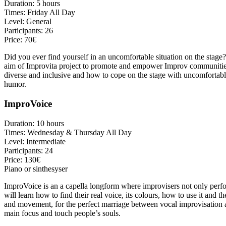
Duration: 5 hours
Times: Friday All Day
Level: General
Participants: 26
Price: 70€
Did you ever find yourself in an uncomfortable situation on the sta
aim of Improvita project to promote and empower Improv communities a
diverse and inclusive and how to cope on the stage with uncomfortable
humor.
ImproVoice
Duration: 10 hours
Times: Wednesday & Thursday All Day
Level: Intermediate
Participants: 24
Price: 130€
Piano or sinthesyser
ImproVoice is an a capella longform where improvisers not only perform
will learn how to find their real voice, its colours, how to use it and 
and movement, for the perfect marriage between vocal improvisation and
main focus and touch people’s souls.