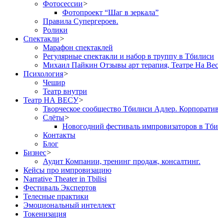
Фотосессии
>
Фотопроект “Шаг в зеркала”
Правила Cупергероев.
Ролики
Спектакли
>
Марафон спектаклей
Регулярные спектакли и набор в труппу в Тбилиси
Михаил Пайкин Отзывы арт терапия, Театре На Ве
Психология
>
Чешир
Театр внутри
Театр НА ВЕСУ
>
Творческое сообщество Тбилиси Адлер. Корпорати
Слёты
>
Новогодний фестиваль импровизаторов в Тб
Контакты
Блог
Бизнес
>
Аудит Компании, тренинг продаж, консалтинг.
Кейсы про импровизацию
Narrative Theater in Tbilisi
Фестиваль Экспертов
Телесные практики
Эмоциональный интеллект
Токенизация