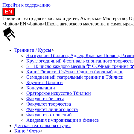
Перейти к содержанию
EN
Тбилиси Театр для взрослых и детей, Актерское Мастерство, О
<button>EN</button>Школа актерского мастерства и самовыраж
Тренинги / Курсы
>
Экскурсии Тбилиси, Адлер, Красная Поляна, Развив
Круглогодичный Фестиваль спонтанного творчеств
5 – 10 число каждого месяца 🌴 СОЧный тренинг 
Кино Тбилиси. Съёмки. Один съёмочный день
Семидневный театральный тренинг в Тбилиси
Коучинг Тбилиси
Консультации
Ораторское искусство Тбилиси
Факультет бизнеса
Факультет творчества
Факультет личного роста
Факультет отношений
Академия импровизации в бизнесе
Детская театральная студия
Кино / Фото
>