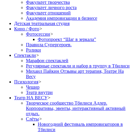
Факультет творчества
Факультет личного роста
Факультет отношений
Академия импровизации в бизнесе
Детская театральная студия
Кино / Фото
>
Фотосессии
>
Фотопроект “Шаг в зеркала”
Правила Cупергероев.
Ролики
Спектакли
>
Марафон спектаклей
Регулярные спектакли и набор в труппу в Тбилиси
Михаил Пайкин Отзывы арт терапия, Театре На
Весу
Психология
>
Чешир
Театр внутри
Театр НА ВЕСУ
>
Творческое сообщество Тбилиси Адлер.
Корпоративы, эвенты, интерактивный активный
отдых.
Слёты
>
Новогодний фестиваль импровизаторов в
Тбилиси