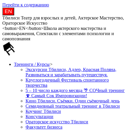
Перейти к содержанию
EN
Тбилиси Театр для взрослых и детей, Актерское Мастерство,
Ораторское Искусство
<button>EN</button>Школа актерского мастерства и
самовыражения, Спектакли с элементами психологии и
самопознания
Тренинги / Курсы
>
Экскурсии Тбилиси, Адлер, Красная Поляна,
Развиваться и зарабатывать путешествуя.
Круглогодичный Фестиваль спонтанного
творчества
5 – 10 число каждого месяца 🌴 СОЧный тренинг
🍄 Самый Сок Импровизации!
Кино Тбилиси. Съёмки. Один съёмочный день
Семидневный театральный тренинг в Тбилиси
Коучинг Тбилиси
Консультации
Ораторское искусство Тбилиси
Факультет бизнеса