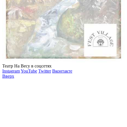
Театр На Весу в соцсетях
Instagram
YouTube
Twitter
Вконтакте
Вверх